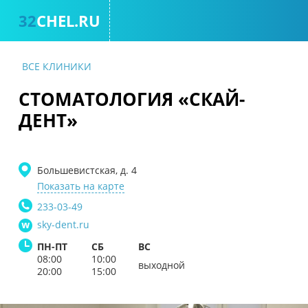
32
CHEL.RU
КОН
ВСЕ КЛИНИКИ
СТОМАТОЛОГИЯ «СКАЙ-
ДЕНТ»
Большевистская, д. 4
Показать на карте
233-03-49
sky-dent.ru
ПН-ПТ
СБ
ВС
08:00
10:00
выходной
20:00
15:00