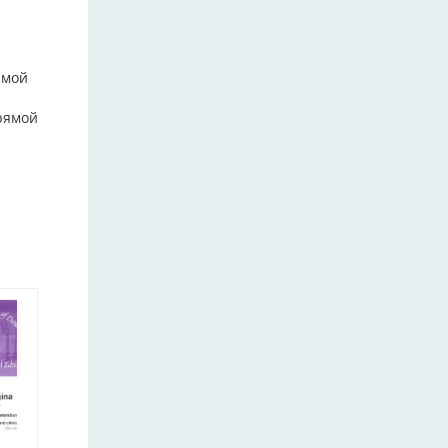
ямой
рямой