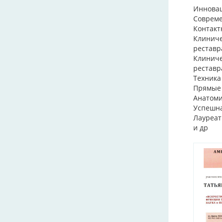
Инновац
Совреме
Контакт
Клиниче
реставр
Клиниче
реставр
Техника
Прямые 
Анатоми
Успешна
Лауреат
и др